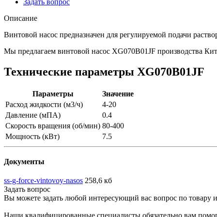
Задать вопрос
Описание
Винтовой насос предназначен для регулируемой подачи раствор
Мы предлагаем винтовой насос XG070B01JF производства Ки
Технические параметры XG070B01JF
Параметры
Значение
Расход жидкости (м3/ч)
4-20
Давление (мПА)
0.4
Скорость вращения (об/мин)
80-400
Мощность (кВт)
7.5
Документы
ss-g-force-vintovoy-nasos
258,6 кб
Задать вопрос
Вы можете задать любой интересующий вас вопрос по товару и
Наши квалифицированные специалисты обязательно вам помог