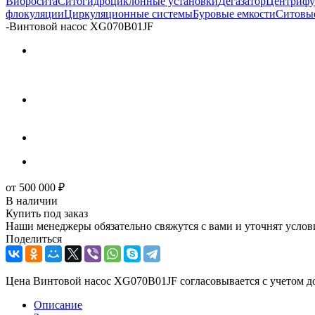
Вибросита
Ситогидроциклонные установки
Дегазатор
Центрифу
флокуляции
Циркуляционные системы
Буровые емкости
Ситовые
-
Винтовой насос XG070B01JF
от
500 000
₽
В наличии
Купить под заказ
Наши менеджеры обязательно свяжутся с вами и уточнят услови
Поделиться
Цена Винтовой насос XG070B01JF согласовывается с учетом до
Описание