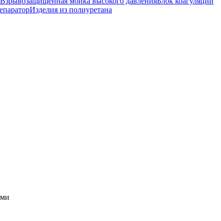
Взрывозащищенная мойка высокого давления
Блок коагуляции
епаратор
Изделия из полиуретана
рми