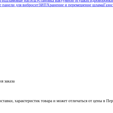
ги
Шламовые насосы
Установка вакуумной осушки
Гидроворонки
 панели для вибросит
ЗИП
Хранение и перемещение шлама
Газос
я заказа
ставки, характеристик товара и может отличаться от цены в Пе