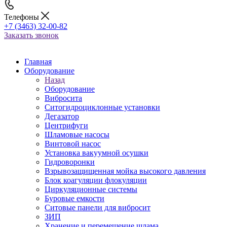
Телефоны
+7 (3463) 32-00-82
Заказать звонок
Главная
Оборудование
Назад
Оборудование
Вибросита
Ситогидроциклонные установки
Дегазатор
Центрифуги
Шламовые насосы
Винтовой насос
Установка вакуумной осушки
Гидроворонки
Взрывозащищенная мойка высокого давления
Блок коагуляции флокуляции
Циркуляционные системы
Буровые емкости
Ситовые панели для вибросит
ЗИП
Хранение и перемещение шлама